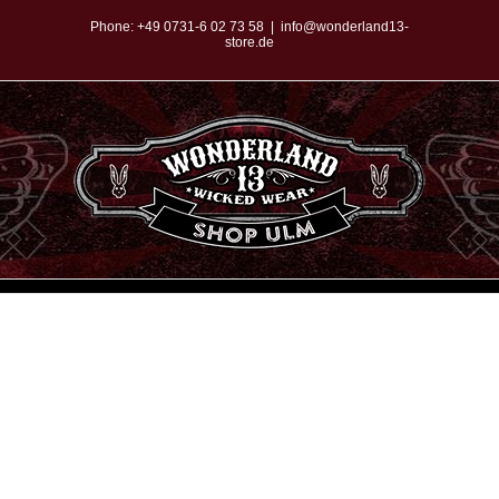
Zum
Phone:
+49 0731-6 02 73 58
|
info@wonderland13-
store.de
Inhalt
springen