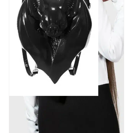
Killstar Rucksack Nightly Bite
79,90
€
Inkl. MwSt.
zzgl.
Versand