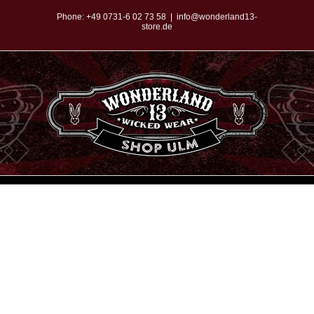
Zum
Phone:
+49 0731-6 02 73 58
|
info@wonderland13-
store.de
Inhalt
springen