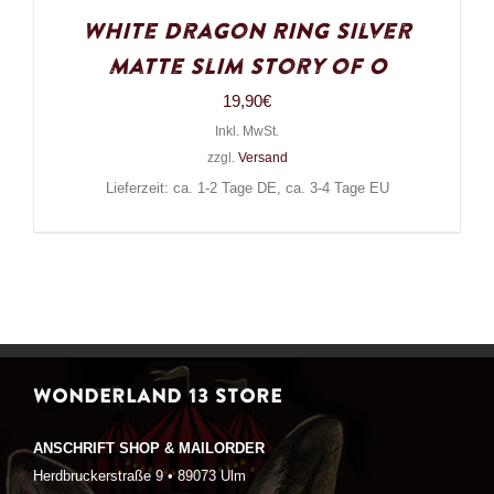
White Dragon Ring Silver
Matte Slim Story of O
19,90
€
Inkl. MwSt.
zzgl.
Versand
Lieferzeit: ca. 1-2 Tage DE, ca. 3-4 Tage EU
WONDERLAND 13 STORE
ANSCHRIFT SHOP & MAILORDER
Herdbruckerstraße 9 • 89073 Ulm