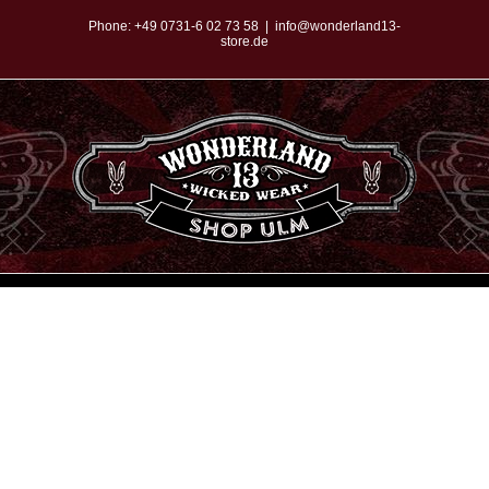
Zum
Phone:
+49 0731-6 02 73 58
|
info@wonderland13-
store.de
Inhalt
springen