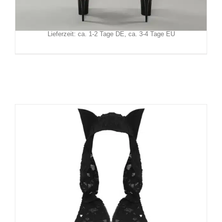
Inkl. MwSt.
zzgl.
Versand
Lieferzeit: ca. 1-2 Tage DE, ca. 3-4 Tage EU