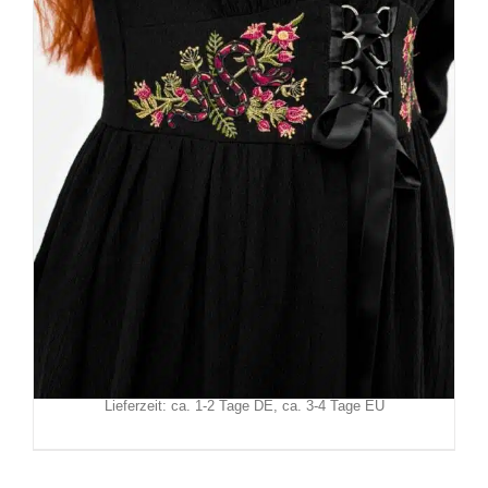
Restyle Kleid Poisoned Petal
129,90
€
Inkl. MwSt.
zzgl.
Versand
Lieferzeit: ca. 1-2 Tage DE, ca. 3-4 Tage EU