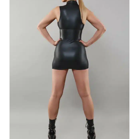
Demoniq Kleid Rafaela
99,90
€