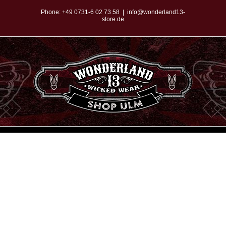
Zum
Phone:
+49 0731-6 02 73 58
|
info@wonderland13-
store.de
Inhalt
springen