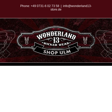
Zum
Phone:
+49 0731-6 02 73 58
|
info@wonderland13-
store.de
Inhalt
springen