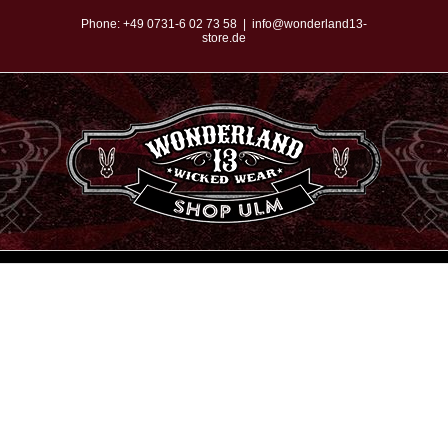
Zum
Phone:
+49 0731-6 02 73 58
|
info@wonderland13-
store.de
Inhalt
springen