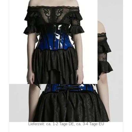
Punk Rave Korsett Daredoll
109,90
€
Inkl. MwSt.
zzgl.
Versand
Lieferzeit: ca. 1-2 Tage DE, ca. 3-4 Tage EU