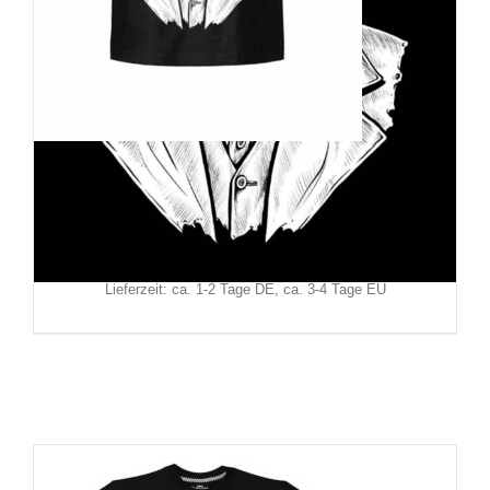
Hysteria Ink T-Shirt Joker Two
29,90
€
Inkl. MwSt.
zzgl.
Versand
Lieferzeit: ca. 1-2 Tage DE, ca. 3-4 Tage EU