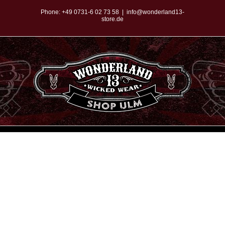
Zum
Phone:
+49 0731-6 02 73 58
|
info@wonderland13-
store.de
Inhalt
springen