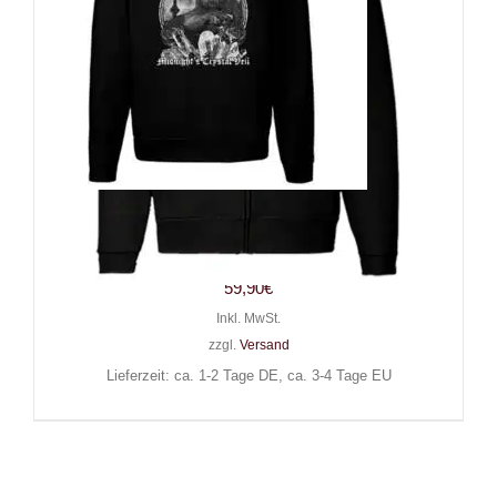
Gothicat Zip-Hoody Midnights
Crystal Veil
59,90
€
Inkl. MwSt.
zzgl.
Versand
Lieferzeit: ca. 1-2 Tage DE, ca. 3-4 Tage EU