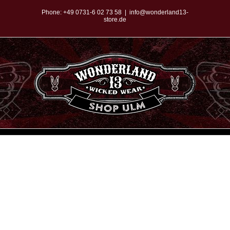
Zum
Phone:
+49 0731-6 02 73 58
|
info@wonderland13-
store.de
Inhalt
springen