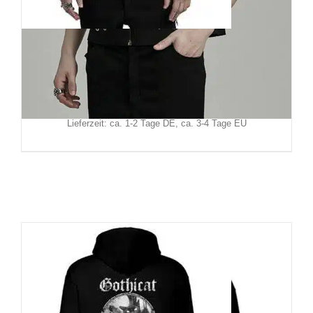
Punk Rave Weste Hardware
129,90
€
Inkl. MwSt.
zzgl.
Versand
Lieferzeit: ca. 1-2 Tage DE, ca. 3-4 Tage EU