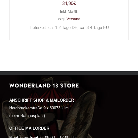
34,90
€
Inkl. MwSt.
zzgl.
Versand
Lieferzeit: ca. 1-2 Tage DE, ca. 3-4 Tage EU
WONDERLAND 13 STORE
ANSCHRIFT SHOP & MAILORDER
Herdbruckerstraße 9 • 89073 Ulm
(beim Rathausplatz)
OFFICE MAILORDER
Montag bis Freitag: 09:00 – 17:00 Uhr