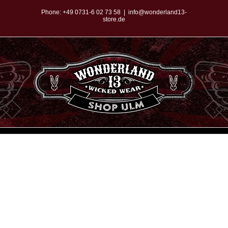
Zum
Phone:
+49 0731-6 02 73 58
|
info@wonderland13-
store.de
Inhalt
springen