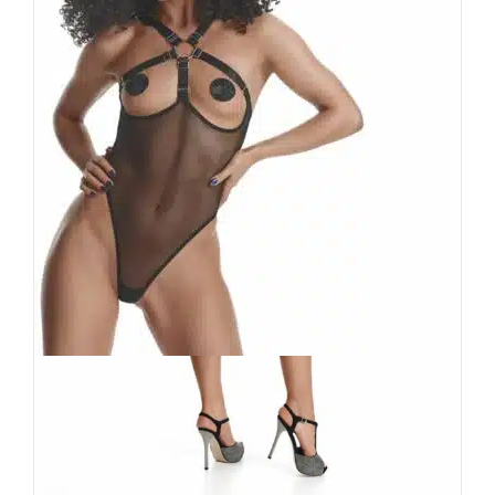
Demoniq Body Mayte
59,90
€
Inkl. MwSt.
zzgl.
Versand