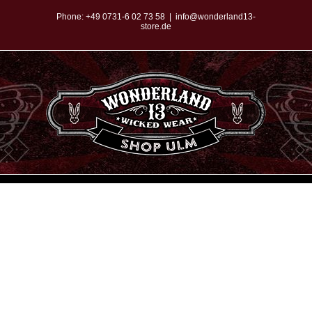
Zum
Phone:
+49 0731-6 02 73 58
|
info@wonderland13-
store.de
Inhalt
springen