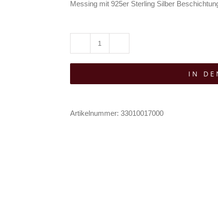
Messing mit 925er Sterling Silber Beschichtun
Restyle
Halskette
IN D
Sanctum
Star
Menge
Artikelnummer:
33010017000