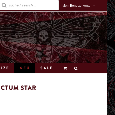
roducts
earch
Mein Benutzerkonto
Size
Neu
Sale
nctum Star