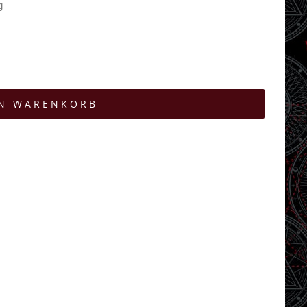
g
EN WARENKORB