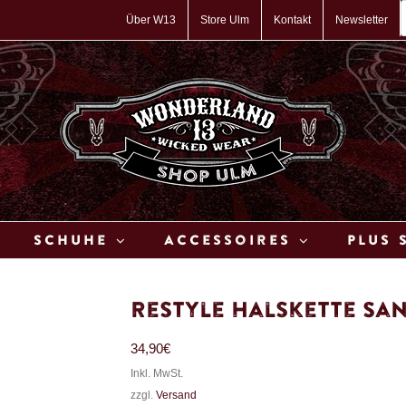
P
s
Über W13
Store Ulm
Kontakt
Newsletter
Schuhe
Accessoires
Plus 
Restyle Halskette Sa
34,90
€
Inkl. MwSt.
zzgl.
Versand