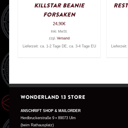
Killstar Beanie
Rest
Forsaken
24,90
€
Inkl. MwSt.
zzgl.
Versand
Lieferzeit: ca. 1-2 Tage DE, ca. 3-4 Tage EU
Lieferzeit
WONDERLAND 13 STORE
ANSCHRIFT SHOP & MAILORDER
Herdbruckerstraße 9 • 89073 Ulm
(beim Rathausplatz)