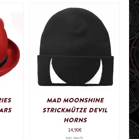
ies
Mad Moonshine
ars
Strickmütze Devil
Horns
14,90
€
Inkl. MwSt.