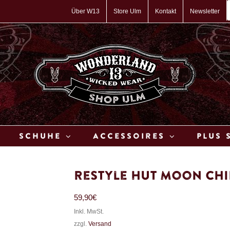
P
s
Über W13
Store Ulm
Kontakt
Newsletter
Schuhe
Accessoires
Plus 
Restyle Hut Moon Chi
59,90
€
Inkl. MwSt.
zzgl.
Versand