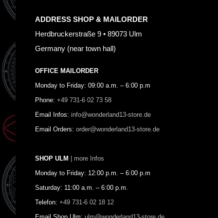
ADDRESS SHOP & MAILORDER
Herdbruckerstraße 9 • 89073 Ulm
Germany (near town hall)
OFFICE MAILORDER
Monday to Friday: 09:00 a.m. – 6:00 p.m
Phone:
+49 731-6 02 73 58
Email Infos:
info@wonderland13-store.de
Email Orders:
order@wonderland13-store.de
SHOP ULM
| more Infos
Monday to Friday: 12:00 p.m. – 6:00 p.m
Saturday: 11:00 a.m. – 6:00 p.m.
Telefon:
+49 731-6 02 18 12
Email Shop Ulm:
ulm@wonderland13-store.de