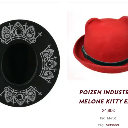
Poizen Industr
Melone Kitty E
24,90
€
Inkl. MwSt.
zzgl.
Versand