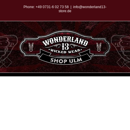
Zum
Phone:
+49 0731-6 02 73 58
|
info@wonderland13-
store.de
Inhalt
springen