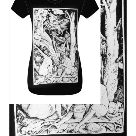
Nox Aurum Girly Witches
25,90
€
Inkl. MwSt.