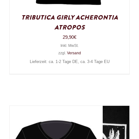
Tributica Girly Acherontia
Atropos
29,90
€
Inkl. MwSt.
zzgl.
Versand
Lieferzeit: ca. 1-2 Tage DE, ca. 3-4 Tage EU