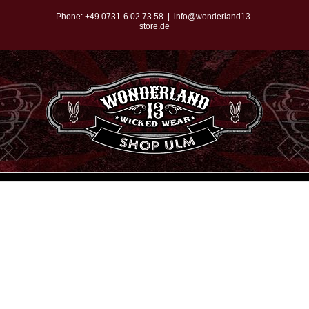
Zum
Phone:
+49 0731-6 02 73 58
|
info@wonderland13-
store.de
Inhalt
springen