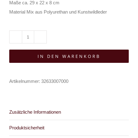
Maße ca. 29 x 22 x 8 cm
Material Mix aus Polyurethan und Kunstwildleder
Restyle
Schultertasche
IN DEN WARENKORB
Bloodspire
Menge
Artikelnummer:
32633007000
Zusätzliche Informationen
Produktsicherheit