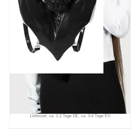
Killstar Rucksack Nightly Bite
79,90
€
Inkl. MwSt.
zzgl.
Versand
Lieferzeit: ca. 1-2 Tage DE, ca. 3-4 Tage EU