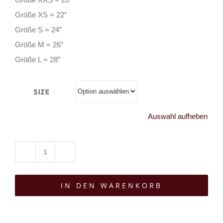
Größe XS = 22″
Größe S = 24″
Größe M = 26″
Größe L = 28″
Size
Auswahl aufheben
Restyle
Unterbrustkorsett
IN DEN WARENKORB
CU10
Brocade
Hourglass