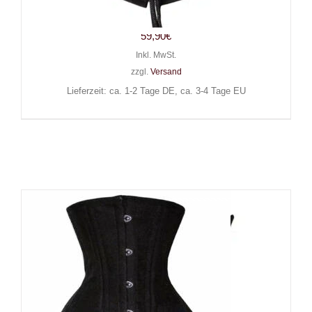
Flesh
59,90
€
Inkl. MwSt.
zzgl.
Versand
Lieferzeit: ca. 1-2 Tage DE, ca. 3-4 Tage EU