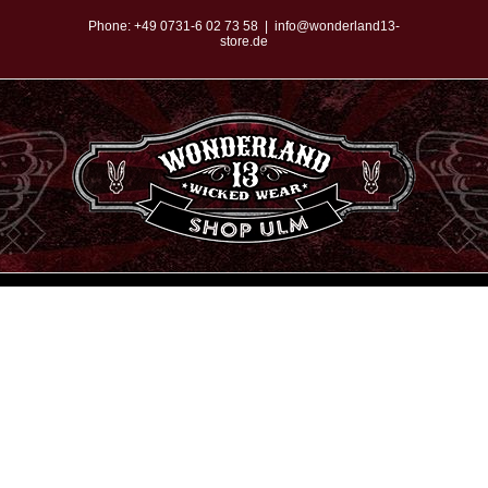
Zum
Phone:
+49 0731-6 02 73 58
|
info@wonderland13-
store.de
Inhalt
springen