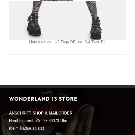
Jawbreaker Hoody Baphomet
59,90
€
Inkl. MwSt.
zzgl.
Versand
Lieferzeit: ca. 1-2 Tage DE, ca. 3-4 Tage EU
WONDERLAND 13 STORE
ANSCHRIFT SHOP & MAILORDER
Herdbruckerstraße 9 • 89073 Ulm
(beim Rathausplatz)