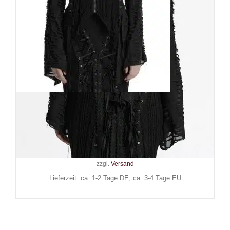
Punk Rave Kapuzenjacke
Misanthrope Distressed
109,90
€
Inkl. MwSt.
zzgl.
Versand
Lieferzeit: ca. 1-2 Tage DE, ca. 3-4 Tage EU