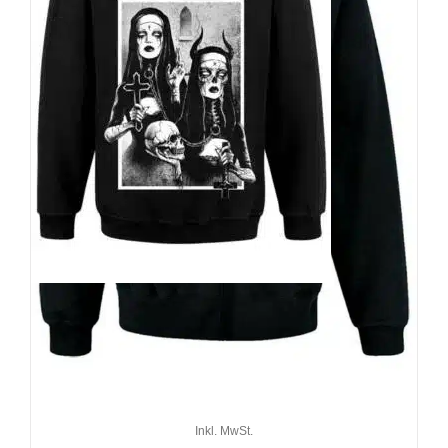
Hysteria Ink Zip-Hoody
Screaming Demons Eva My
Religion
59,90
€
Inkl. MwSt.