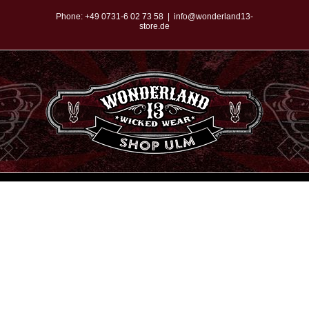
Zum
Phone:
+49 0731-6 02 73 58
|
info@wonderland13-
store.de
Inhalt
springen