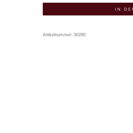
Shorts
IN D
Cyber
Raver
Menge
Artikelnummer:
30280