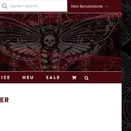
roducts
earch
Mein Benutzerkonto
Size
Neu
Sale
ver