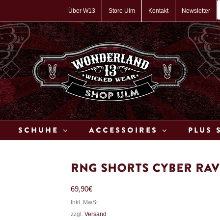
P
s
Über W13
Store Ulm
Kontakt
Newsletter
Schuhe
Accessoires
Plus 
RNG Shorts Cyber Ra
69,90
€
Inkl. MwSt.
zzgl.
Versand