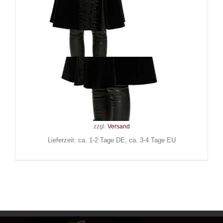
Punk Rave Mantel Lady
MacBeth
189,90
€
Inkl. MwSt.
zzgl.
Versand
Lieferzeit: ca. 1-2 Tage DE, ca. 3-4 Tage EU