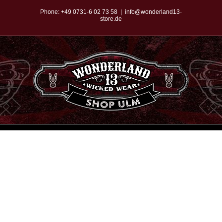
Zum
Phone:
+49 0731-6 02 73 58
|
info@wonderland13-
store.de
Inhalt
springen