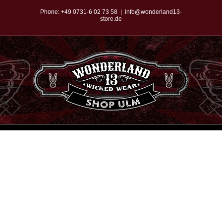
Zum
Phone:
+49 0731-6 02 73 58
|
info@wonderland13-
store.de
Inhalt
springen