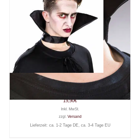
Mad Moonshine Stehkragen
Dracula
19,90
€
Inkl. MwSt.
zzgl.
Versand
Lieferzeit: ca. 1-2 Tage DE, ca. 3-4 Tage EU