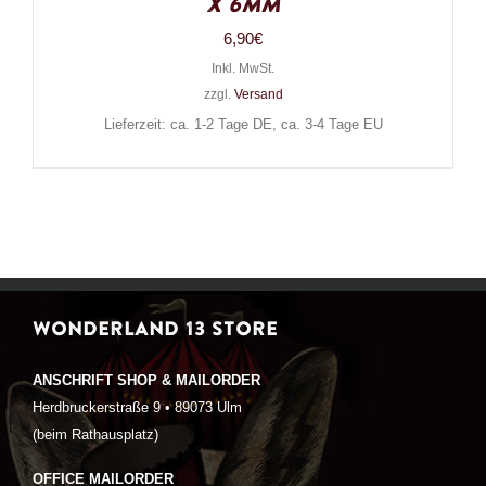
x 6mm
6,90
€
Inkl. MwSt.
zzgl.
Versand
Lieferzeit: ca. 1-2 Tage DE, ca. 3-4 Tage EU
WONDERLAND 13 STORE
ANSCHRIFT SHOP & MAILORDER
Herdbruckerstraße 9 • 89073 Ulm
(beim Rathausplatz)
OFFICE MAILORDER