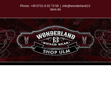
Zum
Phone:
+49 0731-6 02 73 58
|
info@wonderland13-
store.de
Inhalt
springen