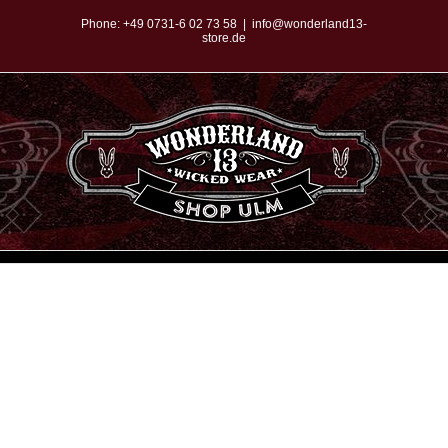
Zum
Phone:
+49 0731-6 02 73 58
|
info@wonderland13-
store.de
Inhalt
springen