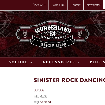
P
s
Über W13
Store Ulm
Kontakt
Newsletter
Schuhe
Accessoires
Plus 
Sinister Rock Dancin
98,90
€
Inkl. MwSt.
zzgl.
Versand