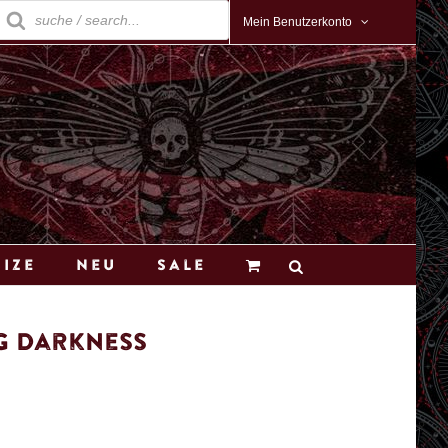
roducts
earch
Mein Benutzerkonto
Size
Neu
Sale
g Darkness