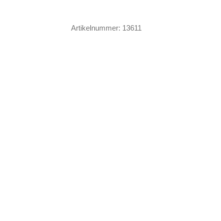
Darkness
Menge
Artikelnummer:
13611