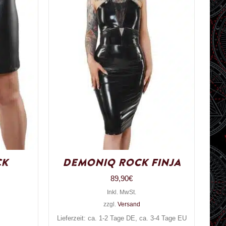
ck
Demoniq Rock Finja
89,90
€
Inkl. MwSt.
zzgl.
Versand
Lieferzeit: ca. 1-2 Tage DE, ca. 3-4 Tage EU