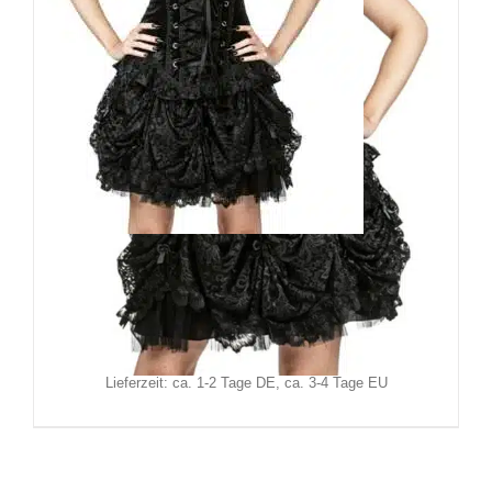
Sinister Minirock Lovis
94,90
€
Inkl. MwSt.
zzgl.
Versand
Lieferzeit: ca. 1-2 Tage DE, ca. 3-4 Tage EU