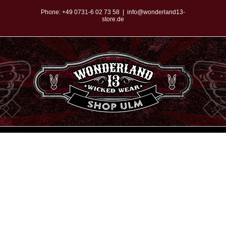
Zum
Phone:
+49 0731-6 02 73 58
|
info@wonderland13-
store.de
Inhalt
springen