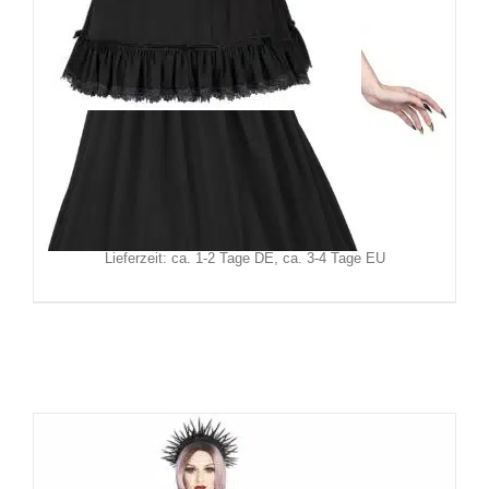
Sinister Rock Celeritas
129,90
€
Inkl. MwSt.
zzgl.
Versand
Lieferzeit: ca. 1-2 Tage DE, ca. 3-4 Tage EU