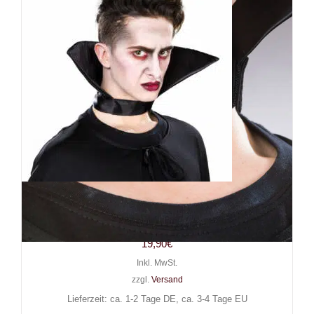
Mad Moonshine Stehkragen
Dracula
19,90
€
Inkl. MwSt.
zzgl.
Versand
Lieferzeit: ca. 1-2 Tage DE, ca. 3-4 Tage EU