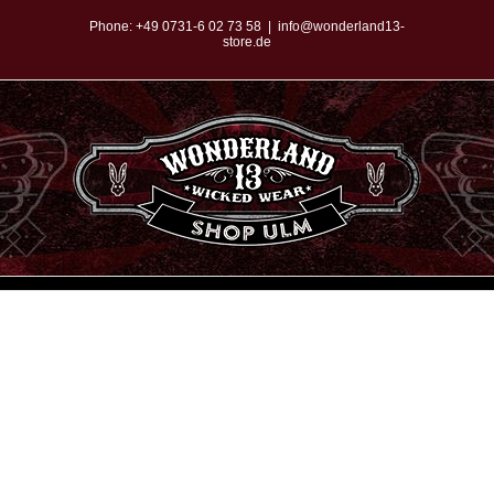
Zum
Phone:
+49 0731-6 02 73 58
|
info@wonderland13-
store.de
Inhalt
springen