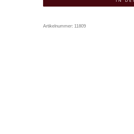
IN D
Black
Diamond
Menge
Artikelnummer:
11809