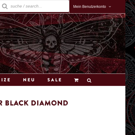
roducts
earch
Mein Benutzerkonto
Size
Neu
Sale
er Black Diamond