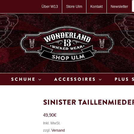
P
s
Über W13
Store Ulm
Kontakt
Newsletter
Schuhe
Accessoires
Plus 
Sinister Taillenmied
49,90
€
Inkl. MwSt.
zzgl.
Versand