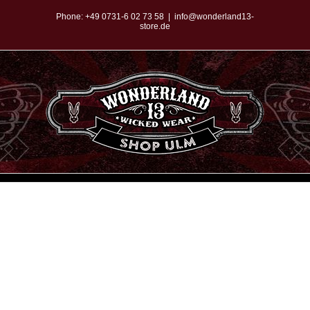
Zum
Phone:
+49 0731-6 02 73 58
|
info@wonderland13-
store.de
Inhalt
springen