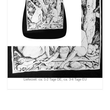
Nox Aurum Girly Witches
25,90
€
Inkl. MwSt.
zzgl.
Versand
Lieferzeit: ca. 1-2 Tage DE, ca. 3-4 Tage EU