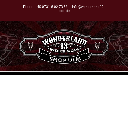
Zum
Phone:
+49 0731-6 02 73 58
|
info@wonderland13-
store.de
Inhalt
springen