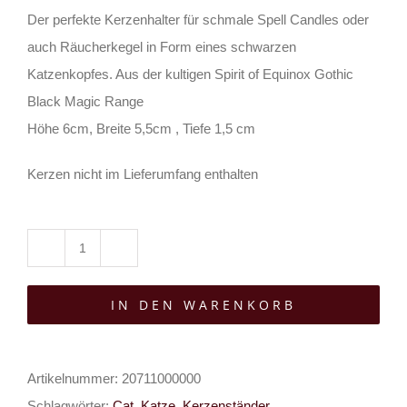
Der perfekte Kerzenhalter für schmale Spell Candles oder
auch Räucherkegel in Form eines schwarzen
Katzenkopfes. Aus der kultigen Spirit of Equinox Gothic
Black Magic Range
Höhe 6cm, Breite 5,5cm , Tiefe 1,5 cm
Kerzen nicht im Lieferumfang enthalten
Spirit
of
IN DEN WARENKORB
Equinox
Kerzenhalter
Black
Artikelnummer:
20711000000
Cat
Schlagwörter:
Cat
,
Katze
,
Kerzenständer