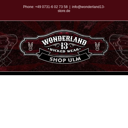
Zum
Phone:
+49 0731-6 02 73 58
|
info@wonderland13-
store.de
Inhalt
springen