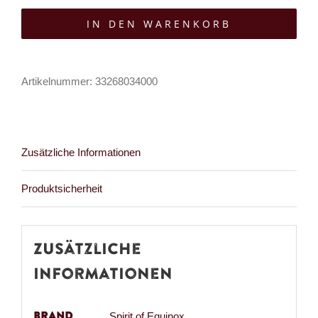
of
IN DEN WARENKORB
Equinox
Tasse
mit
Artikelnummer:
33268034000
Deckel
Cute
Bat
Zusätzliche Informationen
Menge
Produktsicherheit
Zusätzliche
Informationen
Brand
Spirit of Equinox