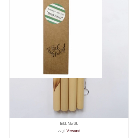
Strawrocket Bambus-
Trinkhalm 4er-Set Branding
Bamboo mit Bürste 20 cm
11,90
€
Inkl. MwSt.
zzgl.
Versand