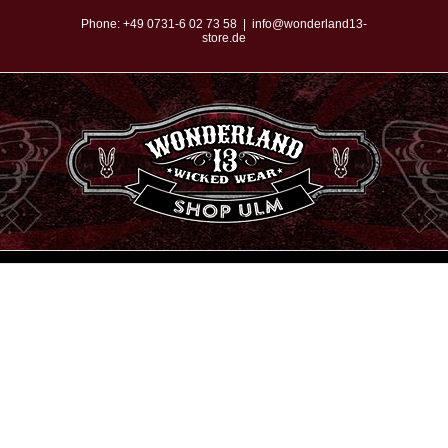
Zum
Phone:
+49 0731-6 02 73 58
|
info@wonderland13-
store.de
Inhalt
springen