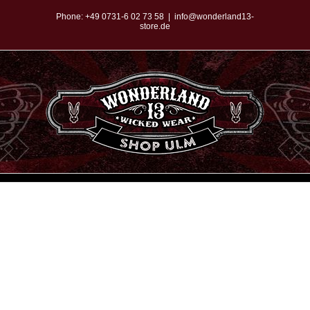
Zum
Phone:
+49 0731-6 02 73 58
|
info@wonderland13-
store.de
Inhalt
springen