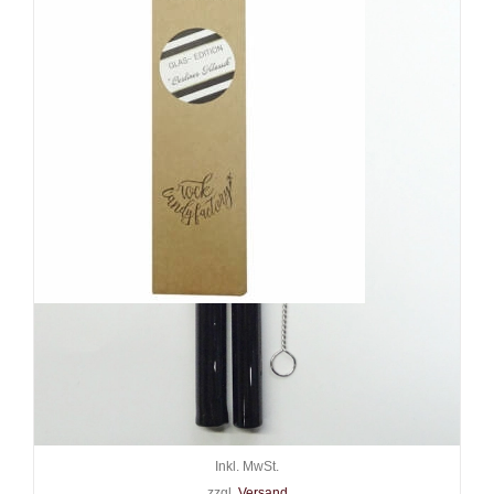
Strawrocket Glas-Trinkhalm
2er-Set Berliner Klassik Black
mit Bürste 20 cm
12,90
€
Inkl. MwSt.
zzgl.
Versand