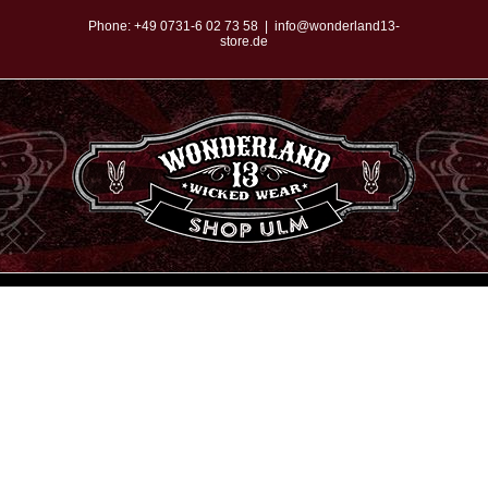
Zum
Phone:
+49 0731-6 02 73 58
|
info@wonderland13-
store.de
Inhalt
springen