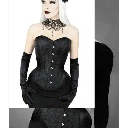
Restyle Überbrustkorsett
Hourglass