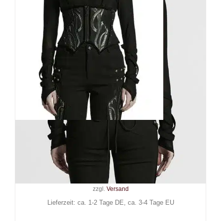
Punk Rave Korsett Digital
Necromancer
109,90
€
Inkl. MwSt.
zzgl.
Versand
Lieferzeit: ca. 1-2 Tage DE, ca. 3-4 Tage EU