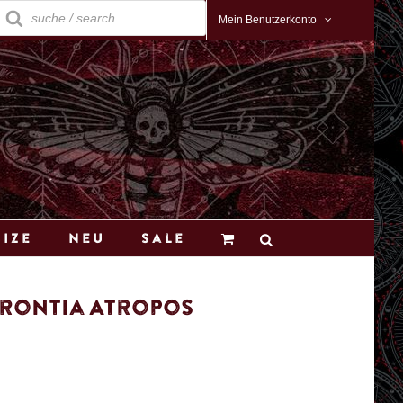
roducts
earch
Mein Benutzerkonto
Size
Neu
Sale
erontia Atropos