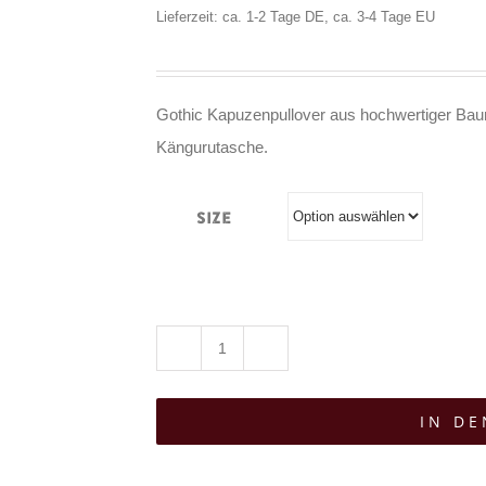
Lieferzeit: ca. 1-2 Tage DE, ca. 3-4 Tage EU
Gothic Kapuzenpullover aus hochwertiger Baum
Kängurutasche.
Size
Tributica
Hoody
IN D
Acherontia
Atropos