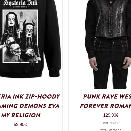
ria Ink Zip-Hoody
Punk Rave We
aming Demons Eva
Forever Roman
My Religion
129,90
€
Inkl. MwSt.
59,90
€
zzgl.
Versand