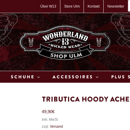
P
s
Über W13
Store Ulm
Kontakt
Newsletter
Schuhe
Accessoires
Plus 
Tributica Hoody Ach
49,90
€
Inkl. MwSt.
zzgl.
Versand