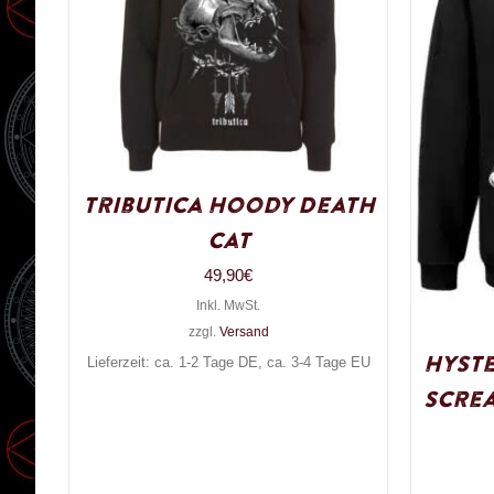
Tributica Hoody Death
Cat
49,90
€
Inkl. MwSt.
zzgl.
Versand
Hyste
Lieferzeit: ca. 1-2 Tage DE, ca. 3-4 Tage EU
Scre