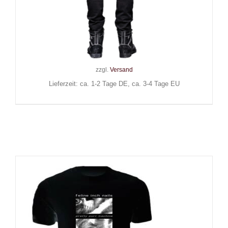
Queen of Darkness T-Shirt
Thunderbolt
32,00
€
Inkl. MwSt.
zzgl.
Versand
Lieferzeit: ca. 1-2 Tage DE, ca. 3-4 Tage EU