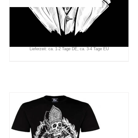
Hysteria Ink T-Shirt Joker Two
29,90
€
Inkl. MwSt.
zzgl.
Versand
Lieferzeit: ca. 1-2 Tage DE, ca. 3-4 Tage EU