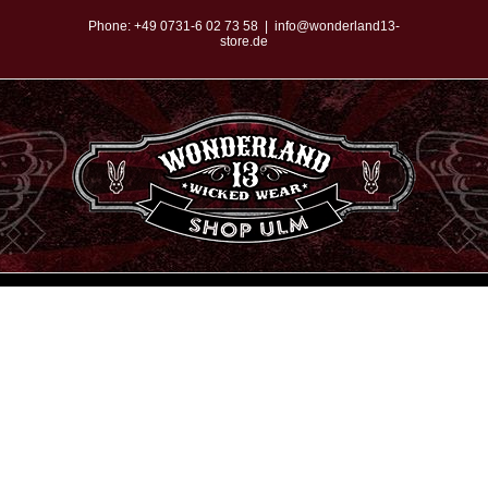
Zum
Phone:
+49 0731-6 02 73 58
|
info@wonderland13-
store.de
Inhalt
springen