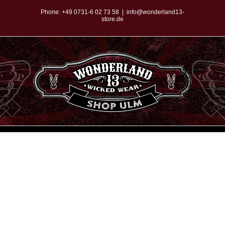
Zum
Phone:
+49 0731-6 02 73 58
|
info@wonderland13-
store.de
Inhalt
springen