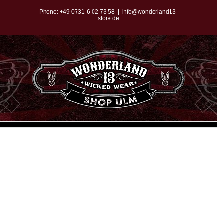
Zum
Phone:
+49 0731-6 02 73 58
|
info@wonderland13-
store.de
Inhalt
springen