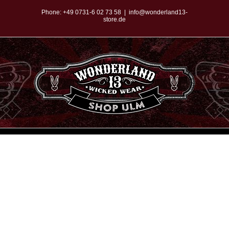
Zum
Phone:
+49 0731-6 02 73 58
|
info@wonderland13-
store.de
Inhalt
springen