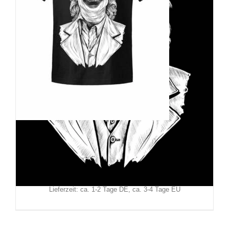
Hysteria Ink T-Shirt Joker Two
29,90
€
Inkl. MwSt.
zzgl.
Versand
Lieferzeit: ca. 1-2 Tage DE, ca. 3-4 Tage EU