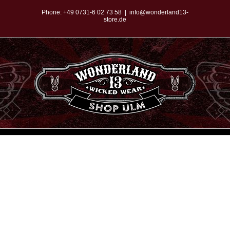
Zum
Phone:
+49 0731-6 02 73 58
|
info@wonderland13-
store.de
Inhalt
springen