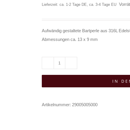
Vorrät
Lieferzeit: ca. 1-2 Tage DE, ca. 3-4 Tage EU
Aufwändig gestaltete Bartperle aus 316L Edelst
Abmessungen ca. 13 x 9 mm
White
Dragon
IN D
Bartperle
Dagaz
Menge
Artikelnummer:
29005005000