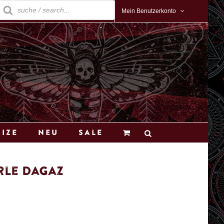
roducts
earch
Mein Benutzerkonto
Size
Neu
Sale
rle Dagaz