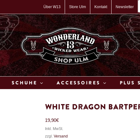
P
s
Über W13
Store Ulm
Kontakt
Newsletter
Schuhe
Accessoires
Plus 
White Dragon Bartpe
19,90
€
Inkl. MwSt.
zzgl.
Versand