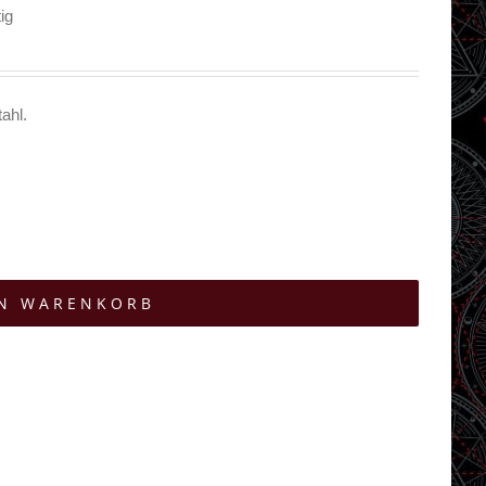
ig
ahl.
EN WARENKORB