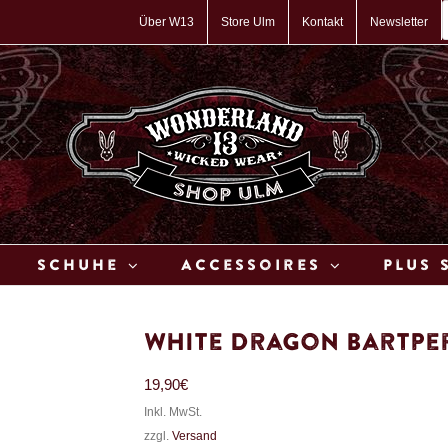
P
s
Über W13
Store Ulm
Kontakt
Newsletter
Schuhe
Accessoires
Plus 
White Dragon Bartper
19,90
€
Inkl. MwSt.
zzgl.
Versand