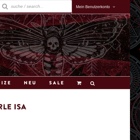
roducts
earch
Mein Benutzerkonto
Size
Neu
Sale
le Isa