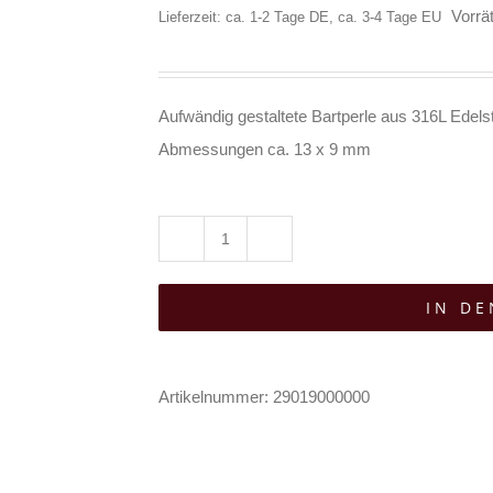
Vorrät
Lieferzeit: ca. 1-2 Tage DE, ca. 3-4 Tage EU
Aufwändig gestaltete Bartperle aus 316L Edelst
Abmessungen ca. 13 x 9 mm
White
Dragon
IN D
Bartperle
Isa
Menge
Artikelnummer:
29019000000