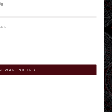
ig
ahl.
EN WARENKORB