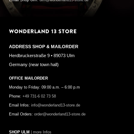
Email Shop Ulm:
ulm@wonderland13-store.de
WONDERLAND 13 STORE
ADDRESS SHOP & MAILORDER
Herdbruckerstraße 9 • 89073 Ulm
Germany (near town hall)
OFFICE MAILORDER
Monday to Friday: 09:00 a.m. – 6:00 p.m
Phone:
+49 731-6 02 73 58
Email Infos:
info@wonderland13-store.de
Email Orders:
order@wonderland13-store.de
SHOP ULM
| more Infos