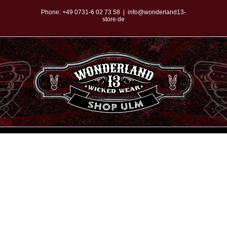
Zum
Phone:
+49 0731-6 02 73 58
|
info@wonderland13-
store.de
Inhalt
springen