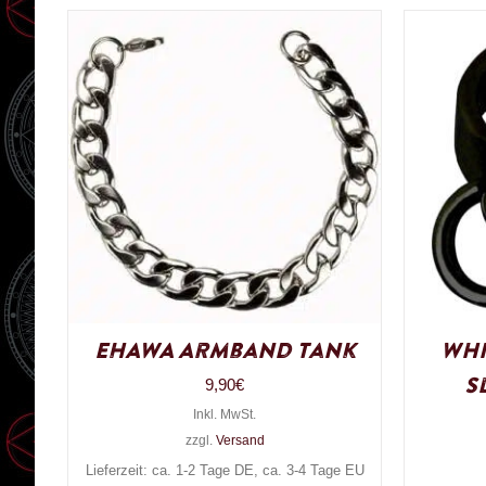
EHAWA Armband Tank
Whi
S
9,90
€
Inkl. MwSt.
zzgl.
Versand
Lieferzeit: ca. 1-2 Tage DE, ca. 3-4 Tage EU