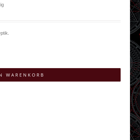
ig
ptik.
EN WARENKORB