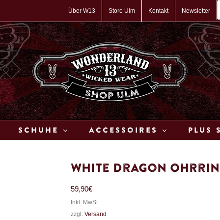
P
s
Über W13
Store Ulm
Kontakt
Newsletter
Schuhe
Accessoires
Plus 
White Dragon Ohrri
59,90
€
Inkl. MwSt.
zzgl.
Versand