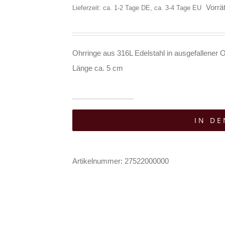
Vorrät
Lieferzeit: ca. 1-2 Tage DE, ca. 3-4 Tage EU
Ohrringe aus 316L Edelstahl in ausgefallener O
Länge ca. 5 cm
White
IN D
Dragon
Ohrringe
Dragontears
Artikelnummer:
27522000000
Menge