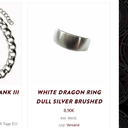
nk III
White Dragon Ring
Dull Silver Brushed
8,90
€
Inkl. MwSt.
3-4 Tage EU
zzgl.
Versand