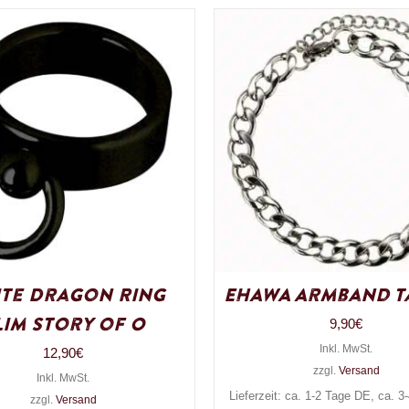
te Dragon Ring
EHAWA Armband Ta
lim Story of O
9,90
€
Inkl. MwSt.
12,90
€
zzgl.
Versand
Inkl. MwSt.
Lieferzeit: ca. 1-2 Tage DE, ca. 
zzgl.
Versand