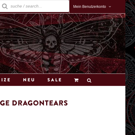
roducts
earch
Mein Benutzerkonto
Size
Neu
Sale
nge Dragontears