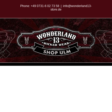
Zum
Phone:
+49 0731-6 02 73 58
|
info@wonderland13-
store.de
Inhalt
springen