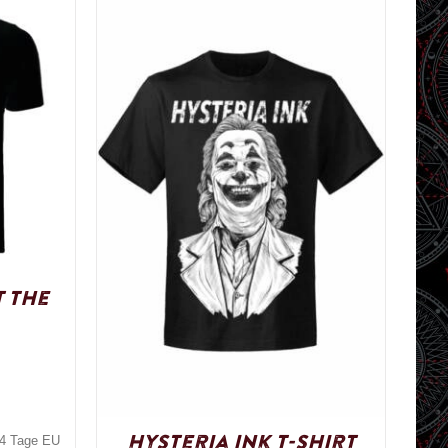
t The
Hysteria Ink T-Shirt
3-4 Tage EU