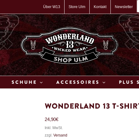
P
s
Über W13
Store Ulm
Kontakt
Newsletter
Schuhe
Accessoires
Plus 
Wonderland 13 T-Shirt
24,90
€
Inkl. MwSt.
zzgl.
Versand