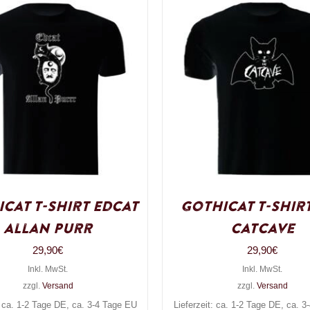
cat T-Shirt Edcat
Gothicat T-Shir
Allan Purr
Catcave
29,90
€
29,90
€
Inkl. MwSt.
Inkl. MwSt.
zzgl.
Versand
zzgl.
Versand
: ca. 1-2 Tage DE, ca. 3-4 Tage EU
Lieferzeit: ca. 1-2 Tage DE, ca. 