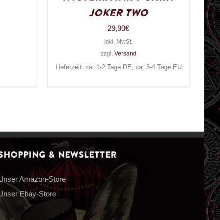
Joker Two
29,90
€
Inkl. MwSt.
zzgl.
Versand
Lieferzeit: ca. 1-2 Tage DE, ca. 3-4 Tage EU
Shopping & Newsletter
Unser Amazon-Store
Unser Ebay-Store