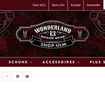
P
s
Über W13
Store Ulm
Kontakt
Newsletter
Schuhe
Accessoires
Plus 