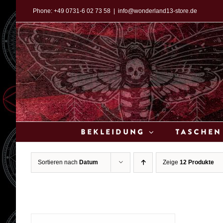
Zum
Phone:
+49 0731-6 02 73 58
|
info@wonderland13-store.de
Inhalt
springen
Bekleidung
Taschen
Sortieren nach
Datum
Zeige
12 Produkte