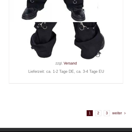
Black Soul Hose Baggy
Bondage
129,90
€
Inkl. MwSt.
zzgl.
Versand
Lieferzeit: ca. 1-2 Tage DE, ca. 3-4 Tage EU
1
2
3
weiter