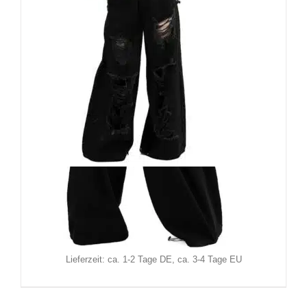
Chemical Black Hose Carrie
69,90
€
Inkl. MwSt.
zzgl.
Versand
Lieferzeit: ca. 1-2 Tage DE, ca. 3-4 Tage EU