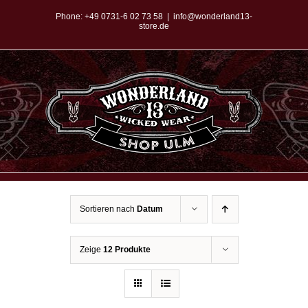
Zum
Phone:
+49 0731-6 02 73 58
|
info@wonderland13-
store.de
Inhalt
springen
Sortieren nach
Datum
Zeige
12 Produkte