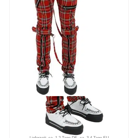
Black Soul Hose Tartan
109,90
€
Inkl. MwSt.
zzgl.
Versand