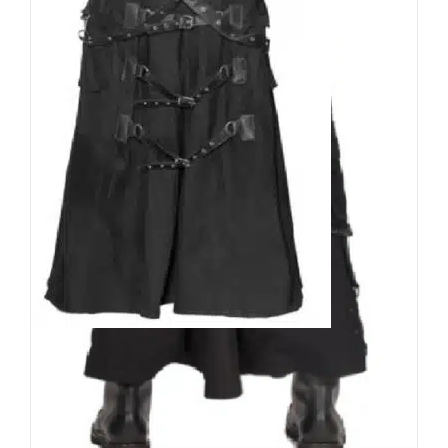
Moon Attic Herrenrock
Strapped
149,90
€
Inkl. MwSt.