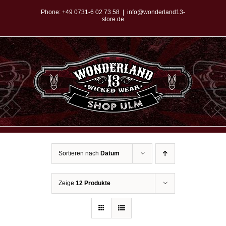
Zum
Phone:
+49 0731-6 02 73 58
|
info@wonderland13-
store.de
Inhalt
springen
Sortieren nach
Datum
Zeige
12 Produkte