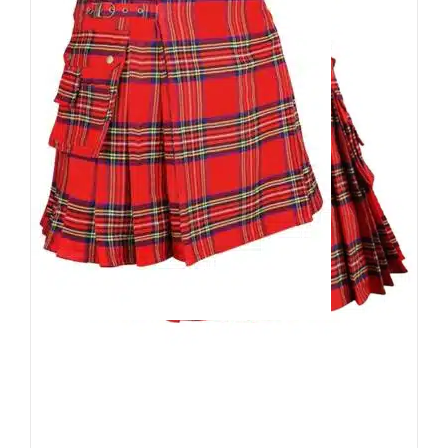
Moon Attic Kilt Red Death
89,90
€
Inkl. MwSt.
zzgl.
Versand