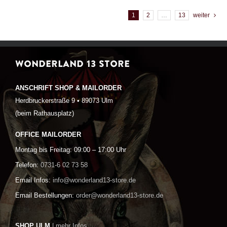
1
2
…
13
weiter
WONDERLAND 13 STORE
ANSCHRIFT SHOP & MAILORDER
Herdbruckerstraße 9 • 89073 Ulm
(beim Rathausplatz)
OFFICE MAILORDER
Montag bis Freitag: 09:00 – 17:00 Uhr
Telefon:
0731-6 02 73 58
Email Infos:
info@wonderland13-store.de
Email Bestellungen:
order@wonderland13-store.de
SHOP ULM
| mehr Infos