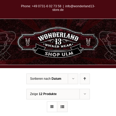
Zum
Phone:
+49 0731-6 02 73 58
|
info@wonderland13-
store.de
Inhalt
springen
Sortieren nach
Datum
Zeige
12 Produkte